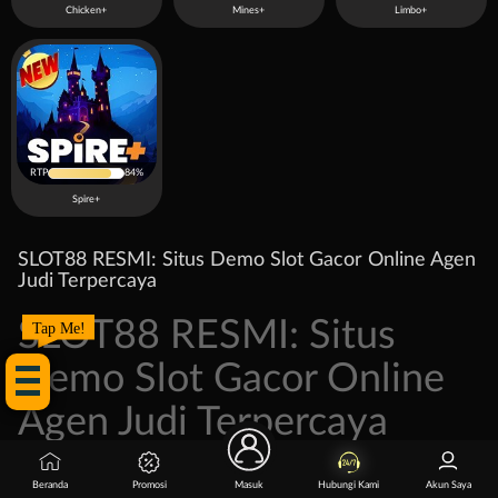
Chicken+
Mines+
Limbo+
RTP
84%
Spire+
SLOT88 RESMI: Situs Demo Slot Gacor Online Agen
Judi Terpercaya
SLOT88 RESMI: Situs
Tap Me!
Demo Slot Gacor Online
Agen Judi Terpercaya
Selamat datang di
Slot88
resmi merupakan salah satu situs demo slot gacor
fitur paling lengkap sehingga menjamin setiap pemain yang telah mengunjungi
Beranda
Promosi
Masuk
Hubungi Kami
Akun Saya