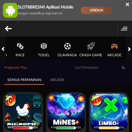
×
SLOT88RESMI Aplikasi Mobile
UNDUH
Jangan tampilkan lagi hari ini
SINO
RACE
TOGEL
OLAHRAGA
CRASH GAME
ARCADE
Pragmatic Play
SEMUA PERMAINAN
ARCADE
RTP
83%
RTP
92%
RTP
87%