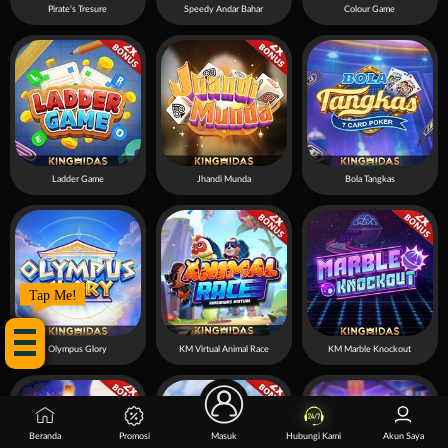
Pirate's Tresure
Speedy Andar Bahar
Colour Game
Ladder Game
Jhandi Munda
Bola Tangkas
Tap Me!
Olympus Glory
KM Virtual Animal Race
KM Marble Knockout
Beranda
Promosi
Masuk
Hubungi Kami
Akun Saya