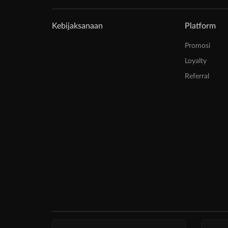
Kebijaksanaan
Platform
Promosi
Loyalty
Referral