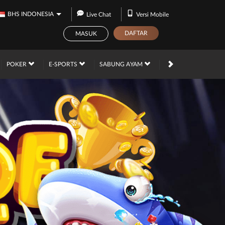
BHS INDONESIA
Live Chat
Versi Mobile
DAFTAR
MASUK
PROMOSI
POKER
E-SPORTS
SABUNG AYAM