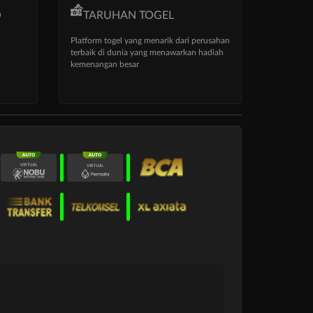
O
TARUHAN TOGEL
Platform togel yang menarik dari perusahan
terbaik di dunia yang menawarkan hadiah
kemenangan besar