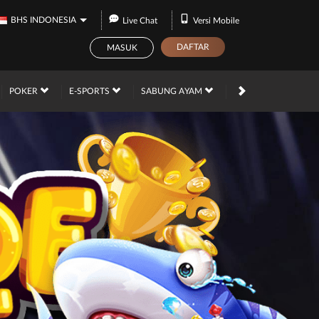
BHS INDONESIA
Live Chat
Versi Mobile
DAFTAR
MASUK
PROMOSI
POKER
E-SPORTS
SABUNG AYAM