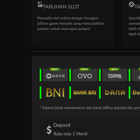
TARUHAN SLOT
T
Penyedia slot online dengan beragam
Sports
pilihan game menarik yang memudahkan
menawa
pemain untuk mencapai jackpot
lebih 
lebih 
* Selama bank maintenance dan bank offline deposit dan pen
Deposit
Rata-rata 1 Menit