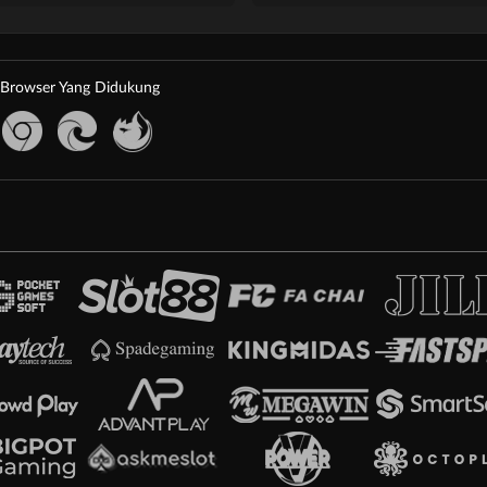
Browser Yang Didukung