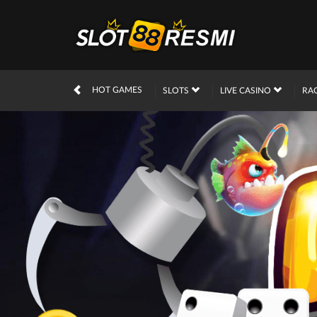
HOT GAMES
SLOTS
LIVE CASINO
RA