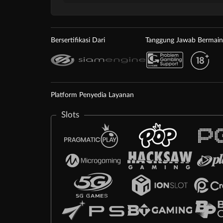
Bersertifikasi Dari
Tanggung Jawab Bermain
Platform Penyedia Layanan
Slots