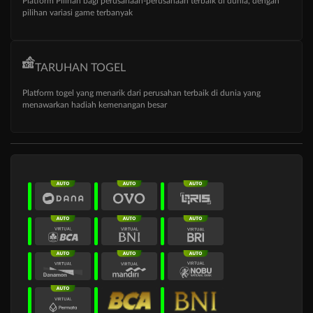
Platform Pilihan bagi perusahaan-perusahaan terbaik di dunia, dengan
pilihan variasi game terbanyak
TARUHAN TOGEL
Platform togel yang menarik dari perusahan terbaik di dunia yang
menawarkan hadiah kemenangan besar