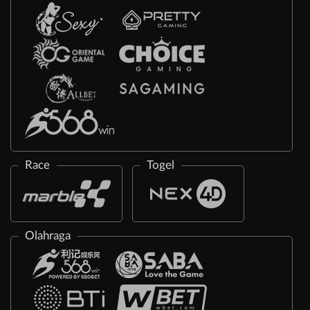
Race
Togel
Olahraga