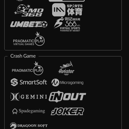
Crash Game