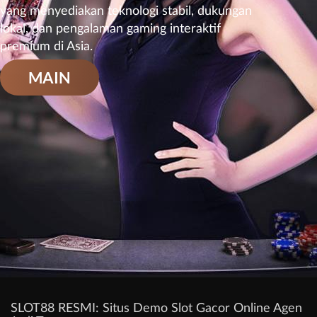
yang menyediakan teknologi stabil, dukungan
lokal, dan pengalaman gaming interaktif
premium di Asia.
MAIN
SLOT88 RESMI: Situs Demo Slot Gacor Online Agen