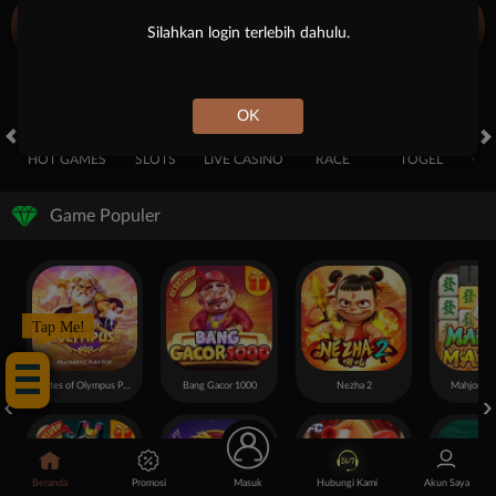
IDR
12,673,633,225
Silahkan login terlebih dahulu.
OK
HOT GAMES
SLOTS
LIVE CASINO
RACE
TOGEL
OL
Game Populer
Tap Me!
Gates of Olympus POP
Bang Gacor 1000
Nezha 2
Mahjong 
Beranda
Promosi
Masuk
Hubungi Kami
Akun Saya