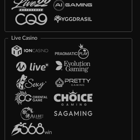
Live Casino