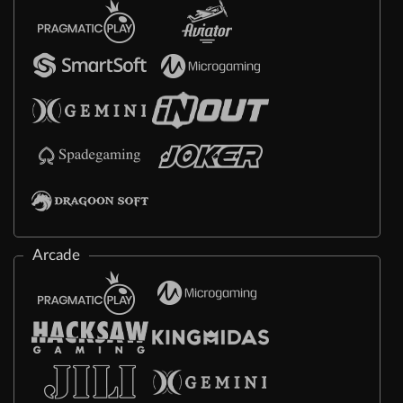
Arcade