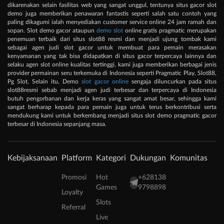
dikarenakan selain fasilitas web yang sangat unggul, tentunya situs gacor slot
demo juga memberikan penawaran fantastis seperti salah satu contoh yang
paling dikagumi ialah menyediakan customer service online 24 jam ramah dan
sopan. Slot demo gacor ataupun
demo slot
online gratis pragmatic merupakan
penemuan terbaik dari situs slot88 resmi dan menjadi ujung tombak kami
sebagai agen judi slot gacor untuk membuat para pemain merasakan
kenyamanan yang tak bisa didapatkan di situs gacor terpercaya lainnya dan
selaku agen slot online kualitas tertinggi, kami juga memberikan berbagai jenis
provider permainan seru terkemuka di Indonesia seperti Pragmatic Play, Slot88,
Pg Slot. Selain itu, Demo
slot gacor online
sengaja diluncurkan pada situs
slot88resmi sebab menjadi agen judi terbesar dan terpercaya di Indonesia
butuh pengorbanan dan kerja keras yang sangat amat besar, sehingga kami
sangat berharap kepada para pemain juga untuk terus berkontribusi serta
mendukung kami untuk berkembang menjadi situs slot demo pragmatic gacor
terbesar di Indonesia sepanjang masa.
Kebijaksanaan
Platform
Kategori
Dukungan
Komunitas
Promosi
Hot
+628138
Games
9798898
Loyalty
Slots
Referral
Live