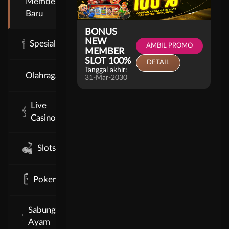
Member
Baru
BONUS
NEW
Spesial
AMBIL PROMO
MEMBER
SLOT 100%
DETAIL
Tanggal akhir:
Olahraga
31-Mar-2030
Live
Casino
Slots
Poker
Sabung
Ayam