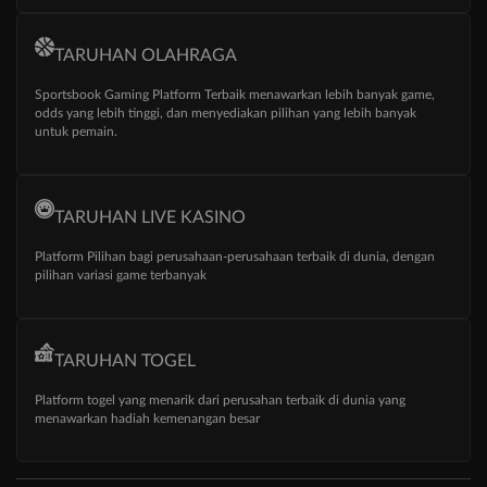
TARUHAN OLAHRAGA
Sportsbook Gaming Platform Terbaik menawarkan lebih banyak game,
odds yang lebih tinggi, dan menyediakan pilihan yang lebih banyak
untuk pemain.
TARUHAN LIVE KASINO
Platform Pilihan bagi perusahaan-perusahaan terbaik di dunia, dengan
pilihan variasi game terbanyak
TARUHAN TOGEL
Platform togel yang menarik dari perusahan terbaik di dunia yang
menawarkan hadiah kemenangan besar