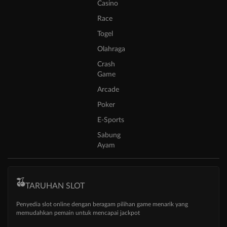
Casino
Race
Togel
Olahraga
Crash
Game
Arcade
Poker
E-Sports
Sabung
Ayam
TARUHAN SLOT
Penyedia slot online dengan beragam pilihan game menarik yang
memudahkan pemain untuk mencapai jackpot